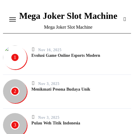
Skip
to
Mega Joker Slot Machine
content
Mega Joker Slot Machine
Nov 16, 2025
Evolusi Game Online Esports Modern
1
Nov 3, 2025
Menikmati Pesona Budaya Unik
2
Nov 3, 2025
Pulau Weh Titik Indonesia
3