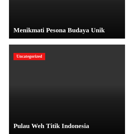
Menikmati Pesona Budaya Unik
Uncategorized
Pulau Weh Titik Indonesia