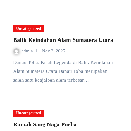
Uncategorized
Balik Keindahan Alam Sumatera Utara
admin
Nov 3, 2025
Danau Toba: Kisah Legenda di Balik Keindahan
Alam Sumatera Utara Danau Toba merupakan
salah satu keajaiban alam terbesar…
Uncategorized
Rumah Sang Naga Purba