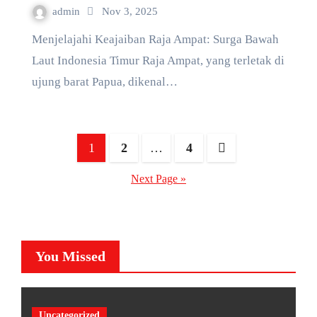
admin
Nov 3, 2025
Menjelajahi Keajaiban Raja Ampat: Surga Bawah
Laut Indonesia Timur Raja Ampat, yang terletak di
ujung barat Papua, dikenal…
Posts
1
2
…
4
pagination
Next Page »
You Missed
Uncategorized