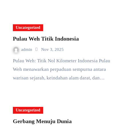
Uncategorized
Pulau Weh Titik Indonesia
admin
Nov 3, 2025
Pulau Weh: Titik Nol Kilometer Indonesia Pulau
Weh menawarkan perpaduan sempurna antara
warisan sejarah, keindahan alam darat, dan…
Uncategorized
Gerbang Menuju Dunia